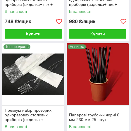
приборів (виделка+ ніж +
приборів (виделка+ ніж +
серветка) упаковка 200шт
ложка + серветка) упаковка
В наявності
В наявності
200шт
748
980
₴/ящик
₴/ящик
Купити
Купити
Топ продажів
Новинка
Преміум набір прозорих
одноразових столових
Паперові трубочки чорні 6
приборів (виделка +
мм-230 мм 25 штук
серветка) упаковка 200шт
В наявності
В наявності