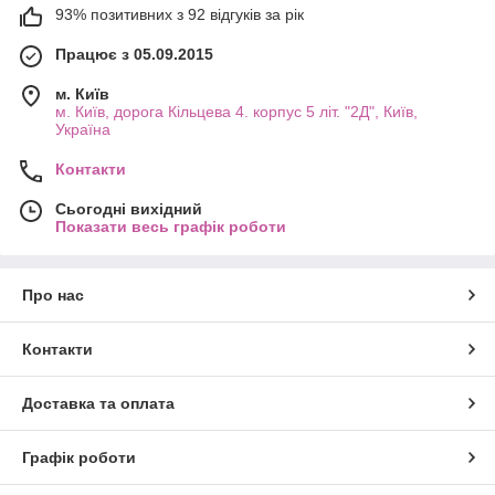
які:
93% позитивних з 92 відгуків за рік
дозволяють підвищувати комфорт життя;
Працює з 05.09.2015
після застосування викидаються, їх не потрібно мити,
що економить час;
м. Київ
м. Київ, дорога Кільцева 4. корпус 5 літ. "2Д", Київ,
характеризуються відмінними якісними та
Україна
експлуатаційними параметрами;
є абсолютно безпечними для здоров'я людей;
Контакти
гарантують повну гігієнічність використання;
Сьогодні вихідний
не виділяють жодних шкідливих речовин;
Показати весь графік роботи
ідеально підходять для застосування у закладах
харчування та при проведенні різноманітних заходів, а
Про нас
також організації туристичних прогулянок та відпочинку
на природі;
представлені різними варіантами: за дизайном,
Контакти
кольорами та комплектацією приладдя.
Запропонований на нашому сайті якісний і
Доставка та оплата
недорогий
одноразовий посуд
– пряма вигода для вас.
Звертайтеся.
Графік роботи