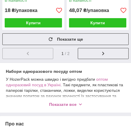
В наявності
В наявності
18
48,07
₴/упаковка
₴/упаковка
Купити
Купити
Показати ще
1
/ 2
Набори одноразового посуду оптом
У HozerPack можна швидко і вигідно придбати
оптом
одноразовий посуд в Україні
. Такі предмети, як пластикові та
паперові тарілки, стаканчики, ложки, виделки користуються
значним попитом за рахунок зручності їх застосування та
невисокої вартості.
Показати все
Надаємо зручну можливість купити
товари онлайн з доставкою по Україні
Про нас
Продаємо оптом різноманітні набори одноразового посуду,