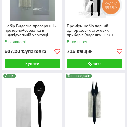
КНОПКА
ЗВ'ЯЗКУ
Набір Виделка прозора+ніж
Преміум набір чорний
прозорий+серветка в
одноразових столових
індивідуальній упаковці
приборів (виделка+ ніж +
(200шт/уп)
серветка) упаковка 200шт
В наявності
В наявності
607,20
715
₴/упаковка
₴/ящик
Купити
Купити
Акція
Топ продажів