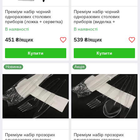
Преміум набір чорний
Преміум набір чорний
одноразових столових
одноразових столових
приборів (ложка + серветка)
приборів (виделка +
упаковка 200шт
серветка) упаковка 200шт
В наявності
В наявності
451
539
₴/ящик
₴/ящик
Купити
Купити
Новинка
Акція
Преміум набір прозорих
Преміум набір прозорих
одноразових столових
одноразових столових