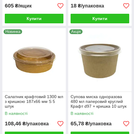
605
18
₴/ящик
₴/упаковка
Купити
Купити
Новинка
Акція
Салатник крафтовий 1300 мл
Супова миска одноразова
з кришкою 187x66 мм S 5
480 мл паперовий круглий
штук
Крафт d97 + кришка 10 штук
В наявності
В наявності
108,46
65,78
₴/упаковка
₴/упаковка