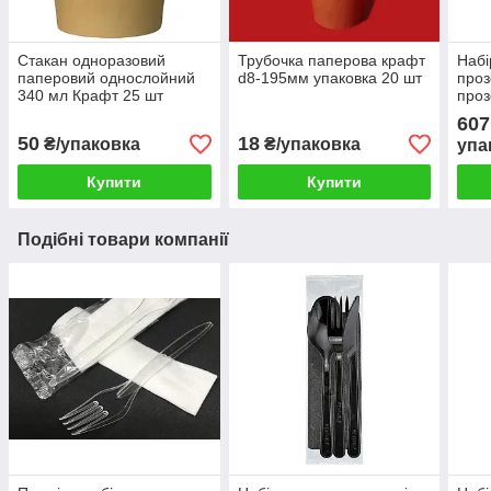
Стакан одноразовий
Трубочка паперова крафт
Набі
паперовий однослойний
d8-195мм упаковка 20 шт
проз
340 мл Крафт 25 шт
проз
інди
607
(200
50
18
₴/упаковка
₴/упаковка
упа
Купити
Купити
Подібні товари компанії