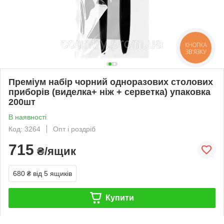
КНОПКА
ЗВ'ЯЗКУ
Преміум набір чорний одноразових столових
приборів (виделка+ ніж + серветка) упаковка
200шт
В наявності
Код: 3264
Опт і роздріб
715
₴/ящик
680 ₴
від 5 ящиків
Купити