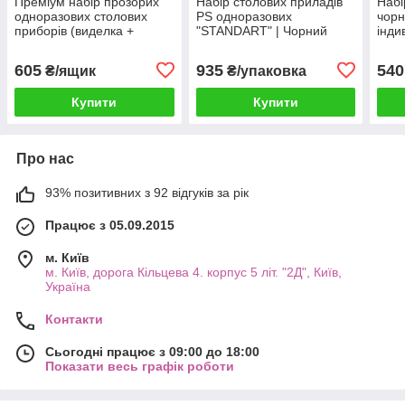
Преміум набір прозорих
Набір столових приладів
Набі
одноразових столових
PS одноразових
чорн
приборів (виделка +
"STANDART" | Чорний
інди
серветка) упаковка 200шт
(виделка, ложка, ніж,
(200
серветка) (200шт/уп)
стол
605
935
540
₴/ящик
₴/упаковка
Купити
Купити
Про нас
93% позитивних з 92 відгуків за рік
Працює з 05.09.2015
м. Київ
м. Київ, дорога Кільцева 4. корпус 5 літ. "2Д", Київ,
Україна
Контакти
Сьогодні працює з 09:00 до 18:00
Показати весь графік роботи