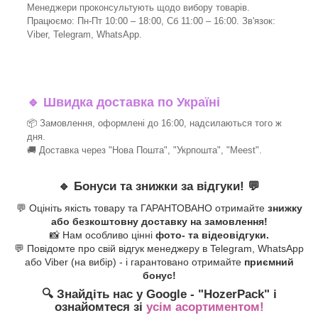
Менеджери проконсультують щодо вибору товарів.
Працюємо: Пн-Пт 10:00 – 18:00, Сб 11:00 – 16:00. Зв'язок:
Viber, Telegram, WhatsApp.
🔹
Швидка доставка по Україні
📦 Замовлення, оформлені до 16:00, надсилаються того ж
дня.
🚚 Доставка через "Нова Пошта", "Укрпошта", "Meest".
🔹
Бонуси та знижки за відгуки!
💬
💬 Оцініть якість товару та ГАРАНТОВАНО отримайте
знижку
або безкоштовну доставку на замовлення!
📸 Нам особливо цінні
фото- та відеовідгуки.
💬 Повідомте про свій відгук менеджеру в Telegram, WhatsApp
або Viber (на вибір) - і гарантовано отримайте
приємний
бонус!
🔍 Знайдіть нас у Google - "HozerPack
" і
ознайомтеся зі
усім асортиментом!