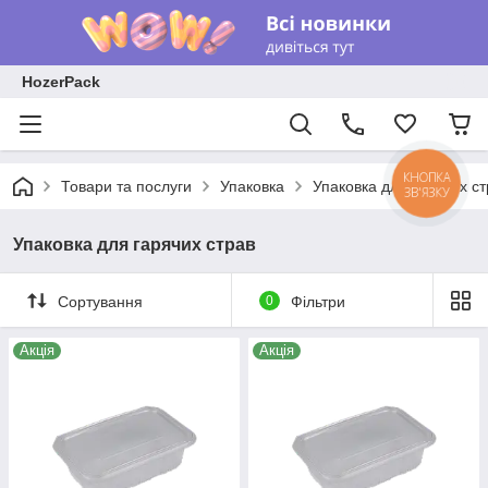
HozerPack
КНОПКА
Товари та послуги
Упаковка
Упаковка для гарячих ст
ЗВ'ЯЗКУ
Упаковка для гарячих страв
Сортування
0
Фільтри
Акція
Акція