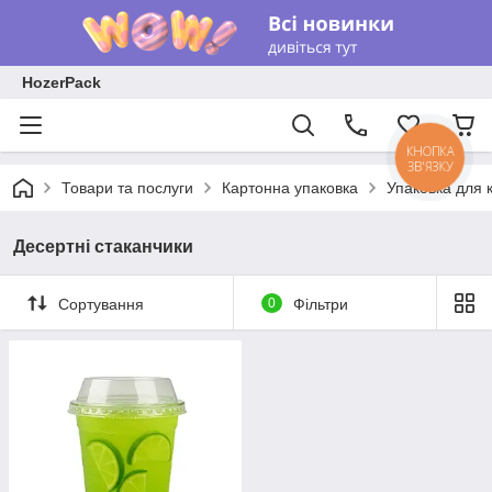
HozerPack
КНОПКА
ЗВ'ЯЗКУ
Товари та послуги
Картонна упаковка
Упаковка для 
Десертні стаканчики
Сортування
0
Фільтри