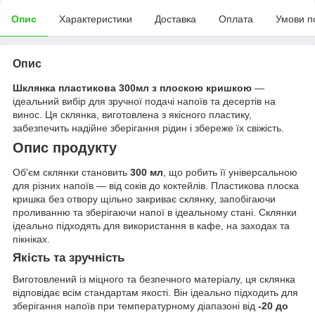
Опис
Характеристики
Доставка
Оплата
Умови п
Опис
Шклянка пластикова 300мл з плоскою кришкою
—
ідеальний вибір для зручної подачі напоїв та десертів на
винос. Ця склянка, виготовлена з якісного пластику,
забезпечить надійне зберігання рідин і збереже їх свіжість.
Опис продукту
Об'єм склянки становить
300 мл
, що робить її універсальною
для різних напоїв — від соків до коктейлів. Пластикова плоска
кришка без отвору щільно закриває склянку, запобігаючи
проливанню та зберігаючи напої в ідеальному стані. Склянки
ідеально підходять для використання в кафе, на заходах та
пікніках.
Якість та зручність
Виготовлений із міцного та безпечного матеріалу, ця склянка
відповідає всім стандартам якості. Він ідеально підходить для
зберігання напоїв при температурному діапазоні від
-20 до