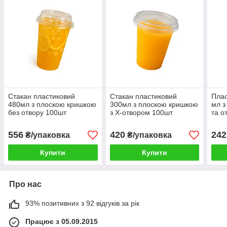
Стакан пластиковий
Стакан пластиковий
Плас
480мл з плоскою кришкою
300мл з плоскою кришкою
мл з
без отвору 100шт
з Х-отвором 100шт
та о
унів
556
420
242
₴/упаковка
₴/упаковка
Купити
Купити
Про нас
93% позитивних з 92 відгуків за рік
Працює з 05.09.2015