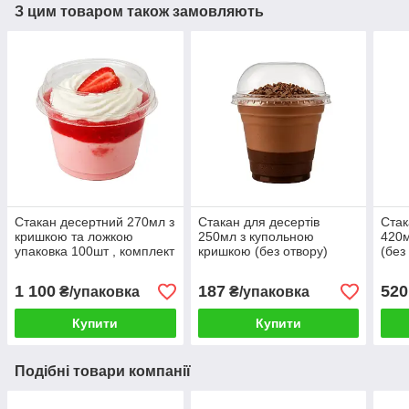
З цим товаром також замовляють
Стакан десертний 270мл з
Стакан для десертів
Стак
кришкою та ложкою
250мл з купольною
420м
упаковка 100шт , комплект
кришкою (без отвору)
(без
одноразового посуду для
50шт/уп, стакани з
100ш
десертів
кришками купольними для
одн
1 100
187
520
₴/упаковка
₴/упаковка
кондитерки
Купити
Купити
Подібні товари компанії