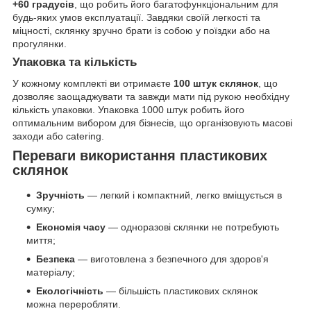
+60 градусів
, що робить його багатофункціональним для
будь-яких умов експлуатації. Завдяки своїй легкості та
міцності, склянку зручно брати із собою у поїздки або на
прогулянки.
Упаковка та кількість
У кожному комплекті ви отримаєте
100 штук склянок
, що
дозволяє заощаджувати та завжди мати під рукою необхідну
кількість упаковки. Упаковка 1000 штук робить його
оптимальним вибором для бізнесів, що організовують масові
заходи або catering.
Переваги використання пластикових
склянок
Зручність
— легкий і компактний, легко вміщується в
сумку;
Економія часу
— одноразові склянки не потребують
миття;
Безпека
— виготовлена з безпечного для здоров'я
матеріалу;
Екологічність
— більшість пластикових склянок
можна переробляти.