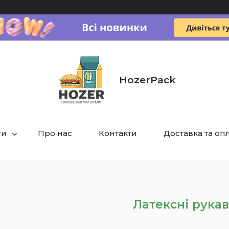
HozerPack
ги
Про нас
Контакти
Доставка та оп
Латексні рука