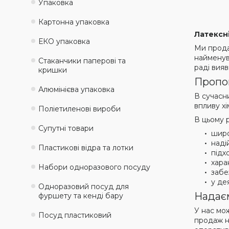
Упаковка
Картонна упаковка
Латексн
ЕКО упаковка
Ми прод
найменува
Стаканчики паперові та
раді вия
кришки
Пропон
Алюмінієва упаковка
В сучасн
впливу хі
Поліетиленові вироби
В цьому р
Супутні товари
широ
наді
Пластикові відра та лотки
підх
хара
Набори одноразового посуду
забе
у де
Одноразовий посуд для
Надаєм
фуршету та кенді бару
У нас мож
Посуд пластиковий
продаж н