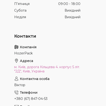
Пʼятниця
09:00
18:00
Субота
Вихідний
Неділя
Вихідний
HozerPack
м. Київ, дорога Кільцева 4. корпус 5 літ.
"2Д", Київ, Україна
Віктор
+380 (67) 847-04-53