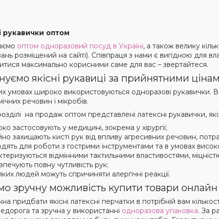
і рукавички оптом
аємо
оптом одноразовий посуд в Україні
, а також велику кіль
нь розміщений на сайті). Співпраця з нами є вигідною для вл
витися максимально корисними саме для вас – звертайтеся.
уємо якісні рукавиці за прийнятними ціна
их умовах широко використовуються одноразові рукавички. Во
мічних речовин і мікробів.
озділі на продаж оптом представлені латексні рукавички, які
ко застосовують у медицині, зокрема у хірургії;
йно захищають кисті рук від впливу агресивних речовин, потрап
одять для роботи з гострими інструментами та в умовах високо
ктеризуються відмінними тактильними властивостями, міцністю
зпечують повну чутливість рук;
яких людей можуть спричиняти алергічні реакції.
о зручну можливість купити товари онлайн
на придбати якісні латексні перчатки в потрібній вам кілько
едорога та зручна у використанні
одноразова упаковка
. За р