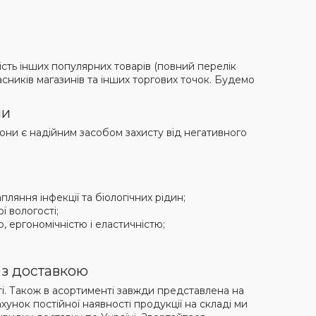
кість інших популярних товарів (повний перелік
асників магазинів та інших торгових точок. Будемо
ми
ни є надійним засобом захисту від негативного
:
ляння інфекції та біологічних рідин;
ї вологості;
, ергономічністю і еластичністю;
 з доставкою
сті. Також в асортименті завжди представлена на
ахунок постійної наявності продукції на складі ми