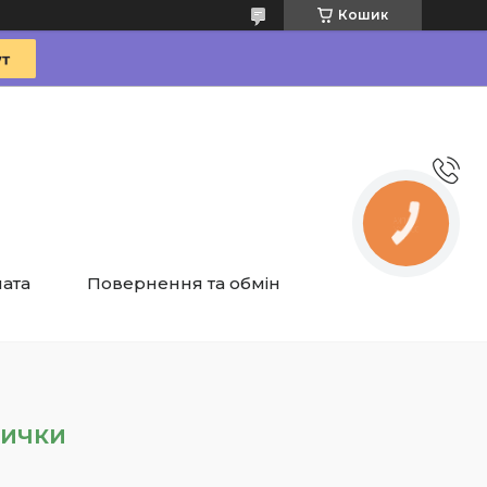
Кошик
КНОПКА
ЗВ'ЯЗКУ
лата
Повернення та обмін
вички