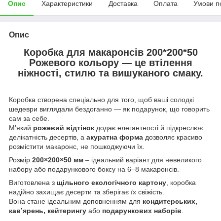
Опис
Характеристики
Доставка
Оплата
Умови п
Опис
Коробка для макаронсів 200*200*50
Рожевого кольору
— це втілення
ніжності, стилю та вишуканого смаку.
Коробка створена спеціально для того, щоб ваші солодкі
шедеври виглядали бездоганно — як подарунок, що говорить
сам за себе.
М’який
рожевий відтінок
додає елегантності й підкреслює
делікатність десертів, а
акуратна форма
дозволяє красиво
розмістити макаронс, не пошкоджуючи їх.
Розмір
200×200×50 мм
– ідеальний варіант для невеликого
набору або подарункового боксу на 6–8 макаронсів.
Виготовлена з
щільного екологічного картону
, коробка
надійно захищає десерти та зберігає їх свіжість.
Вона стане ідеальним доповненням для
кондитерських,
кав’ярень, кейтерингу
або
подарункових наборів
.