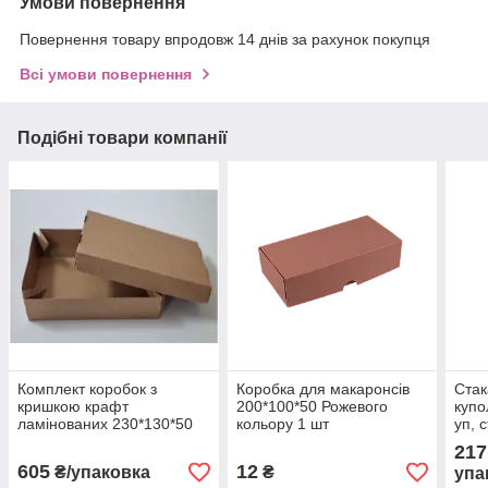
Умови повернення
Повернення товару впродовж 14 днів за рахунок покупця
Всі умови повернення
Подібні товари компанії
Комплект коробок з
Коробка для макаронсів
Стак
кришкою крафт
200*100*50 Рожевого
купо
ламінованих 230*130*50
кольору 1 шт
уп, 
для упаковки подарунків і
плас
217
товарів
605
12
₴/упаковка
₴
упа