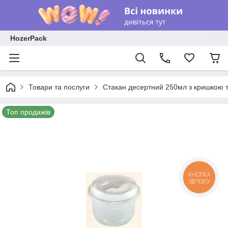
HozerPack
Товари та послуги
Стакан десертний 250мл з кришкою 
Топ продажів
КНОПКА
ЗВ'ЯЗКУ