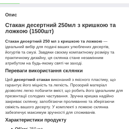
Опис
Стакан десертний 250мл з кришкою та
ложкою (1500шт)
Стакан десертний 250 мл з кришкою та ложкою
—
ідеальний вибір для подачі ваших улюблених десертів,
йогуртів та смузі. Завдяки своєму компактному розміру та
практичному дизайну, ця склянка стане незамінним
атрибутом на будь-якому святі чи заході.
Переваги використання склянки
Цей
десертний стакан
виконаний з якісного пластику, що
гарантує його міцність та легкість. Прозорий матеріал
дозволяє легко побачити вміст, що робить його ідеальним для
презентації солодких частування. Зручна кришка надійно
закриває склянку, запобігаючи проливанню та зберігаючи
свіжість вашого десерту. У комплекті з ложкою склянка
забезпечує максимум зручності для споживачів.
Характеристики продукту
Об'єм:
250 мл