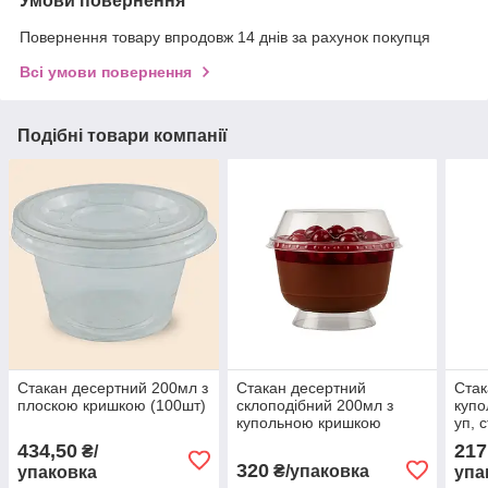
Умови повернення
Повернення товару впродовж 14 днів за рахунок покупця
Всі умови повернення
Подібні товари компанії
Стакан десертний 200мл з
Стакан десертний
Стак
плоскою кришкою (100шт)
склоподібний 200мл з
купо
купольною кришкою
уп, 
(50шт)
плас
434,50
217
₴/
320
₴/упаковка
упаковка
упа