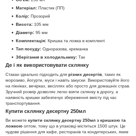
Матеріал:
Пластик (ПП)
Колір:
Прозорий
Висота:
105 мм
Діаметр:
95 мм
Комплектація:
Кришка та ложка в комплекті
Тип посуду:
Одноразова, креманка
Зберігання в холодильнику:
Так
Де і як використовувати склянку
Стакан ідеально підходить для
різних десертів
, таких як
морозиво, йогурти, муси і навіть закуски. Використовуйте його
на пікніках, вечірках, весіллях або просто для домашніх страв.
Зручний розмір дозволяє легко взяти склянку в дорогу, а
наявність кришки забезпечує збереження вмісту під час
транспортування.
Купити склянку десертну 250мл
Ви можете
купити склянку десертну 250мл з кришкою та
ложкою
оптом, тому що в упаковці міститься 1500 штук. Це
чудове рішення для кафе, ресторанів та кондитерських, яким