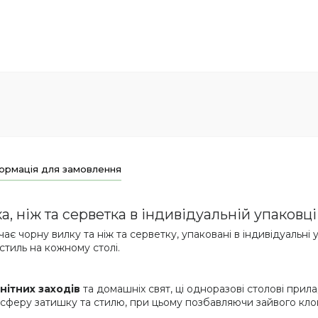
ормація для замовлення
, ніж та серветка в індивідуальній упаковці
ає чорну вилку та ніж та серветку, упаковані в індивідуальні 
 стиль на кожному столі.
нітних заходів
та домашніх свят, ці одноразові столові прил
феру затишку та стилю, при цьому позбавляючи зайвого клоп