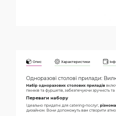
Опис
Характеристики
Інф
Одноразові столові прилади: Вилка
Набір одноразових столових приладів
включ
пікніків та фуршетів, забезпечуючи зручність та
Переваги набору
Ідеально придатні для catering-послуг,
різнома
дизайном. Вони допоможуть вам створити атмос