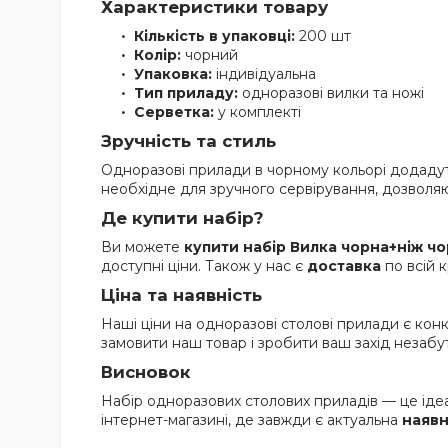
Характеристики товару
Кількість в упаковці:
200 шт
Колір:
чорний
Упаковка:
індивідуальна
Тип приладу:
одноразові вилки та ножі
Серветка:
у комплекті
Зручність та стиль
Одноразові прилади в чорному кольорі додадут
необхідне для зручного сервірування, дозволяюч
Де купити набір?
Ви можете
купити набір Вилка чорна+ніж чо
доступні ціни. Також у нас є
доставка
по всій 
Ціна та наявність
Наші ціни на одноразові столові прилади є ко
замовити наш товар і зробити ваш захід незабут
Висновок
Набір одноразових столових приладів — це ідеал
інтернет-магазині, де завжди є актуальна
наявн