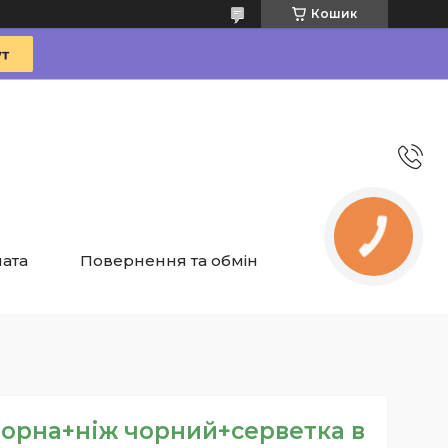
Кошик
лата
Повернення та обмін
чорна+ніж чорний+серветка в