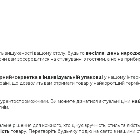
ь вишуканості вашому столу, будь то
весілля, день народ
и вам зосередитися на спілкуванні з гостями, а не на прибира
рний+серветка в індивідуальній упаковці
у нашому інтерн
країні, що дозволить вам отримати товар у найкоротший термін
нкурентоспроможними. Ви можете дізнатися актуальні ціни
наб
нім.
ьне рішення для кожного, хто цінує зручність, стиль та якість
ість
товару. Перетворіть будь-яку подію на свято з нашими 