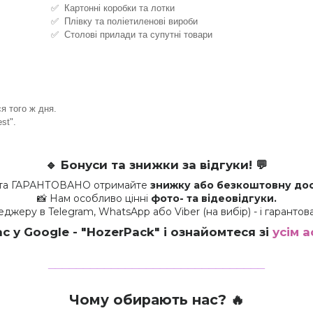
✅ Картонні коробки та лотки
✅ Плівку та поліетиленові вироби
✅ Столові прилади та супутні товари
я того ж дня.
st".
🔹
Бонуси та знижки за відгуки!
💬
ару та ГАРАНТОВАНО отримайте
знижку або безкоштовну дос
📸 Нам особливо цінні
фото- та відеовідгуки.
еджеру в Telegram, WhatsApp або Viber (на вибір) - і гарант
ас у Google - "HozerPack
" і ознайомтеся зі
усім 
_______________________________
Чому обирають нас? 🔥