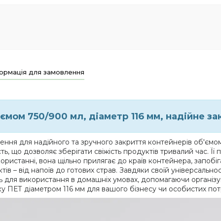
ормація для замовлення
мом 750/900 мл, діаметр 116 мм, надійне за
ення для надійного та зручного закриття контейнерів об'ємом
ь, що дозволяє зберігати свіжість продуктів тривалий час. Її
користанні, вона щільно прилягає до країв контейнера, запобі
тів – від напоїв до готових страв. Завдяки своїй універсаль
ить для використання в домашніх умовах, допомагаючи організу
шку ПЕТ діаметром 116 мм для вашого бізнесу чи особистих пот