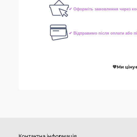
✔ Оформіть замовлення через ко
✔ Відправимо після оплати або 
💙Ми ціну