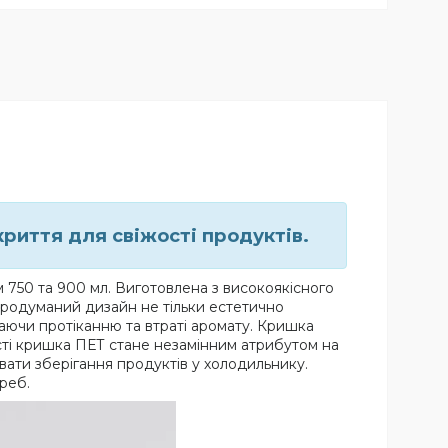
криття для свіжості продуктів.
 750 та 900 мл. Виготовлена з високоякісного
 продуманий дизайн не тільки естетично
гаючи протіканню та втраті аромату. Кришка
ності кришка ПЕТ стане незамінним атрибутом на
вати зберігання продуктів у холодильнику.
реб.