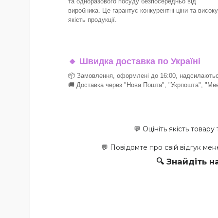
та одноразового посуду безпосередньо від
виробника. Це гарантує конкурентні ціни та високу
якість продукції.
🔹
Швидка доставка по Україні
📦 Замовлення, оформлені до 16:00, надсилаютьс
🚚 Доставка через "Нова Пошта", "Укрпошта", "Mee
💬 Оцініть якість тов
💬 Повідомте про свій відгук мен
🔍 Знайдіть н