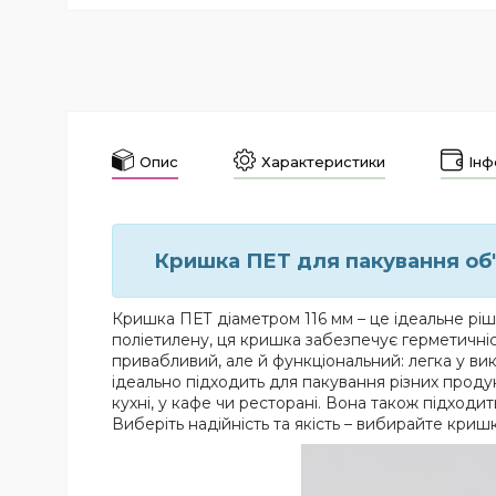
Опис
Характеристики
Інф
Кришка ПЕТ для пакування об'є
Кришка ПЕТ діаметром 116 мм – це ідеальне ріш
поліетилену, ця кришка забезпечує герметичніст
привабливий, але й функціональний: легка у ви
ідеально підходить для пакування різних продук
кухні, у кафе чи ресторані. Вона також підход
Виберіть надійність та якість – вибирайте кри