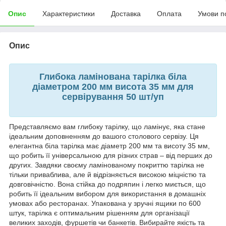
Опис
Характеристики
Доставка
Оплата
Умови п
Опис
Глибока ламінована тарілка біла
діаметром 200 мм висота 35 мм для
сервірування 50 шт/уп
Представляємо вам глибоку тарілку, що ламінує, яка стане
ідеальним доповненням до вашого столового сервізу. Ця
елегантна біла тарілка має діаметр 200 мм та висоту 35 мм,
що робить її універсальною для різних страв – від перших до
других. Завдяки своєму ламінованому покриттю тарілка не
тільки приваблива, але й відрізняється високою міцністю та
довговічністю. Вона стійка до подряпин і легко миється, що
робить її ідеальним вибором для використання в домашніх
умовах або ресторанах. Упакована у зручні ящики по 600
штук, тарілка є оптимальним рішенням для організації
великих заходів, фуршетів чи банкетів. Вибирайте якість та