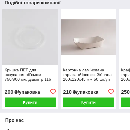
Подібні товари компанії
Кришка ПЕТ для
Картонна ламінована
Краф
пакування об'ємом
тарілка «Човник» Зібрана
тарі
750/900 мл, діаметр 116
200x120x45 мм 50 шт/уп
200x
мм, надійне закриття для
свіжості продуктів. 50 шт
200
210
250
₴/упаковка
₴/упаковка
Купити
Купити
Про нас