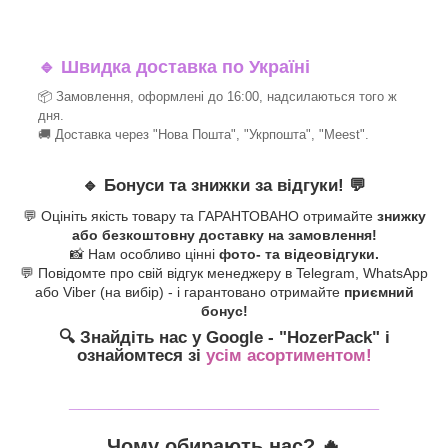
🔹
Швидка доставка по Україні
📦 Замовлення, оформлені до 16:00, надсилаються того ж
дня.
🚚 Доставка через "Нова Пошта", "Укрпошта", "Meest".
🔹
Бонуси та знижки за відгуки!
💬
💬 Оцініть якість товару та ГАРАНТОВАНО отримайте
знижку
або безкоштовну доставку на замовлення!
📸 Нам особливо цінні
фото- та відеовідгуки.
💬 Повідомте про свій відгук менеджеру в Telegram, WhatsApp
або Viber (на вибір) - і гарантовано отримайте
приємний
бонус!
🔍 Знайдіть нас у Google - "HozerPack
" і
ознайомтеся зі
усім асортиментом!
_______________________________
Чому обирають нас? 🔥