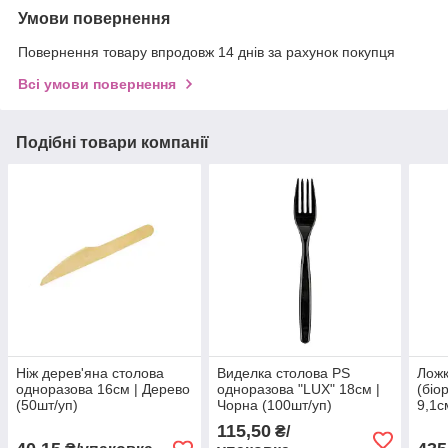
Умови повернення
Повернення товару впродовж 14 днів за рахунок покупця
Всі умови повернення
Подібні товари компанії
Ніж дерев'яна столова
Виделка столова PS
Ложк
одноразова 16см | Дерево
одноразова "LUX" 18см |
(біо
(50шт/уп)
Чорна (100шт/уп)
9,1с
(500
115,50
₴/