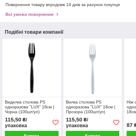
Повернення товару впродовж 14 днів за рахунок покупця
Всі умови повернення
Подібні товари компанії
Виделка столова PS
Вилка столова PS
Ніж 
одноразова "LUX" 18см |
одноразова "LUX" 18см |
одн
Чорна (100шт/уп)
Прозора (100шт/уп)
18см
уп)
115,50
115,50
₴/
₴/
87
₴
упаковка
упаковка
Купити
Купити