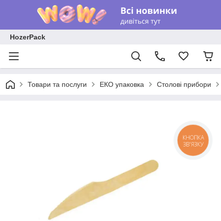
HozerPack
Товари та послуги
ЕКО упаковка
Столові прибори
КНОПКА
ЗВ'ЯЗКУ