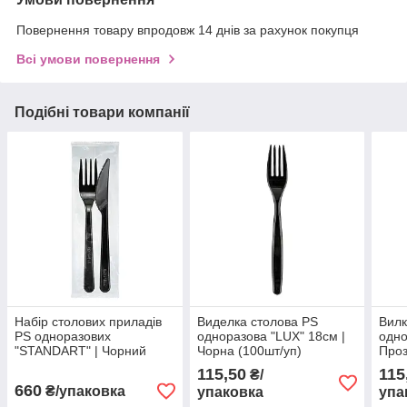
Повернення товару впродовж 14 днів за рахунок покупця
Всі умови повернення
Подібні товари компанії
Набір столових приладів
Виделка столова PS
Вилк
PS одноразових
одноразова "LUX" 18см |
одно
"STANDART" | Чорний
Чорна (100шт/уп)
Проз
(виделка, ніж) (200шт/уп)
115,50
115
₴/
660
₴/упаковка
упаковка
упа