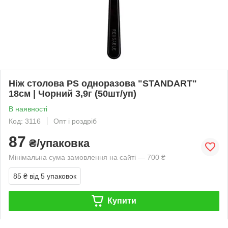
Ніж столова PS одноразова "STANDART"
18см | Чорний 3,9г (50шт/уп)
В наявності
Код: 3116
Опт і роздріб
87
₴/упаковка
Мінімальна сума замовлення на сайті — 700 ₴
85 ₴
від 5 упаковок
Купити