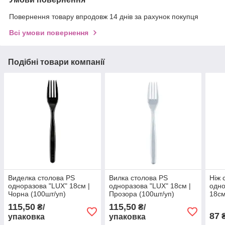
Повернення товару впродовж 14 днів за рахунок покупця
Всі умови повернення
Подібні товари компанії
Виделка столова PS
Вилка столова PS
Ніж 
одноразова "LUX" 18см |
одноразова "LUX" 18см |
одн
Чорна (100шт/уп)
Прозора (100шт/уп)
18см
уп)
115,50
115,50
₴/
₴/
87
₴
упаковка
упаковка