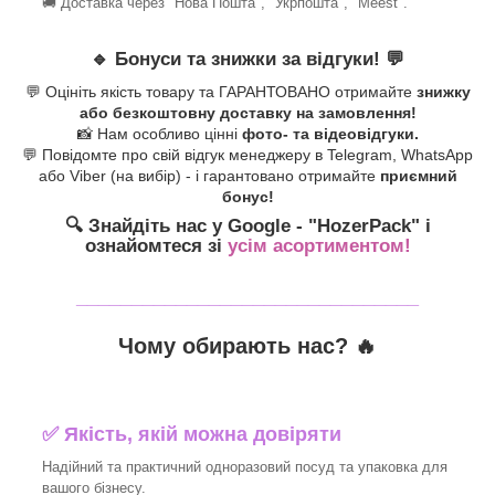
🚚 Доставка через "Нова Пошта", "Укрпошта", "Meest".
🔹
Бонуси та знижки за відгуки!
💬
💬 Оцініть якість товару та ГАРАНТОВАНО отримайте
знижку
або безкоштовну доставку на замовлення!
📸 Нам особливо цінні
фото- та відеовідгуки.
💬 Повідомте про свій відгук менеджеру в Telegram, WhatsApp
або Viber (на вибір) - і гарантовано отримайте
приємний
бонус!
🔍 Знайдіть нас у Google - "HozerPack
" і
ознайомтеся зі
усім асортиментом!
_______________________________
Чому обирають нас? 🔥
✅ Якість, якій можна довіряти
Надійний та практичний одноразовий посуд та упаковка для
вашого бізнесу.