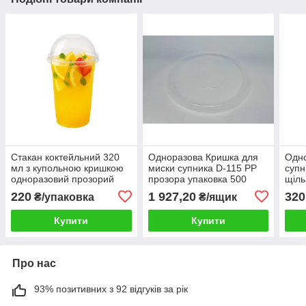
Стакан коктейльний 320
Одноразова Кришка для
Одно
мл з купольною кришкою
миски супника D-115 PP
супн
одноразовий прозорий
прозора упаковка 500
щіль
упаковка 50 штук
штук
упак
220
1 927,20
320
₴/упаковка
₴/ящик
Купити
Купити
Про нас
93% позитивних з 92 відгуків за рік