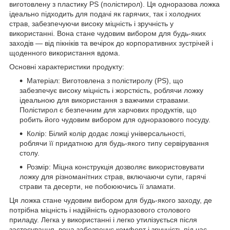
виготовлену з пластику PS (полістирол). Ця одноразова ложка
ідеально підходить для подачі як гарячих, так і холодних
страв, забезпечуючи високу міцність і зручність у
використанні. Вона стане чудовим вибором для будь-яких
заходів — від пікніків та вечірок до корпоративних зустрічей і
щоденного використання вдома.
Основні характеристики продукту:
Матеріал: Виготовлена з полістиролу (PS), що
забезпечує високу міцність і жорсткість, роблячи ложку
ідеальною для використання з важчими стравами.
Полістирол є безпечним для харчових продуктів, що
робить його чудовим вибором для одноразового посуду.
Колір: Білий колір додає ложці універсальності,
роблячи її придатною для будь-якого типу сервірування
столу.
Розмір: Міцна конструкція дозволяє використовувати
ложку для різноманітних страв, включаючи супи, гарячі
страви та десерти, не побоюючись її зламати.
Ця ложка стане чудовим вибором для будь-якого заходу, де
потрібна міцність і надійність одноразового столового
приладу. Легка у використанні і легко утилізується після
застосування, вона забезпечує комфорт і зручність під час