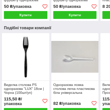
фуршету одноразова
фуршету одноразова
плас
склопластик 100 мм чорна
склопластик 100 мм
упак
50
50
8 2
₴/упаковка
₴/упаковка
упаковка 20 шт
прозора упаковка 20 шт
Купити
Купити
Подібні товари компанії
Виделка столова PS
Одноразова ложка
Вилк
одноразова "LUX" 18см |
столова легка пластикова
одно
Чорна (100шт/уп)
біла універсальна
Проз
упаковка 100 штук
115,50
115
₴/
82
₴/упаковка
упаковка
упа