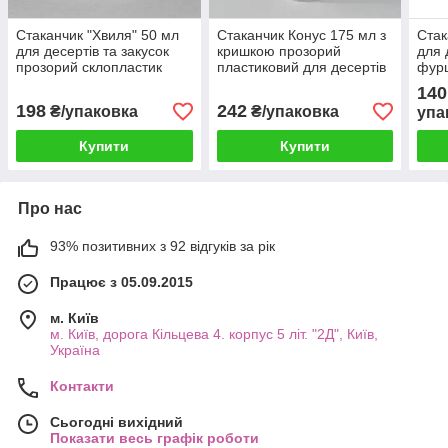
Стаканчик "Хвиля" 50 мл
Стаканчик Конус 175 мл з
Стак
для десертів та закусок
кришкою прозорий
для 
прозорий склопластик
пластиковий для десертів
фурш
упаковка 15 шт, посуд для
та закусок одноразовий
скло
140
кейтерингу
посуд упаковка 10 шт
шт 
198
242
₴/упаковка
₴/упаковка
упа
Купити
Купити
Про нас
93% позитивних з 92 відгуків за рік
Працює з 05.09.2015
м. Київ
м. Київ, дорога Кільцева 4. корпус 5 літ. "2Д", Київ,
Україна
Контакти
Сьогодні вихідний
Показати весь графік роботи