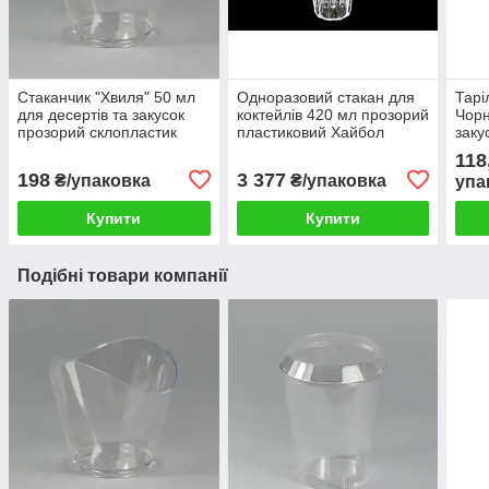
Стаканчик "Хвиля" 50 мл
Одноразовий стакан для
Тарі
для десертів та закусок
коктейлів 420 мл прозорий
Чорн
прозорий склопластик
пластиковий Хайбол
заку
упаковка 15 шт, посуд для
фуршетний 128 шт
скло
118
кейтерингу
198
3 377
₴/упаковка
₴/упаковка
упа
Купити
Купити
Подібні товари компанії