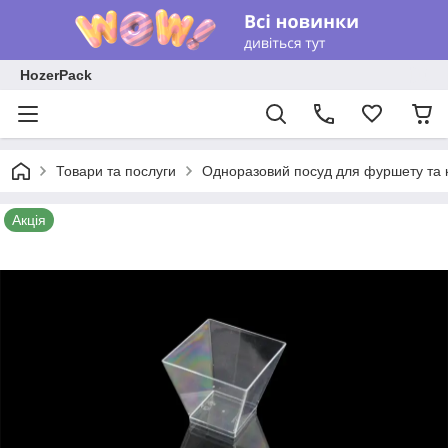
HozerPack
Товари та послуги
Одноразовий посуд для фуршету та к
Акція