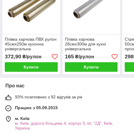
Плівка харчова ПВХ рулон
Плівка харчова
Стре
45смх250м кухонна
28смх300м для кухні
50см
універсальна
універсальна
про
372,90
165
298
₴/рулон
₴/рулон
Купити
Купити
Про нас
93% позитивних з 92 відгуків за рік
Працює з 05.09.2015
м. Київ
м. Київ, дорога Кільцева 4. корпус 5 літ. "2Д", Київ,
Україна