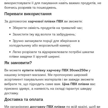
використовувати її для пакування навіть важких продуктів, не
боячись розривів та пошкоджень.
Переваги використання
За допомогою
харчової плівки ПВХ
ви зможете:
Зберегти свіжість продуктів на тривалий час;
Захистити їжу від вологи та забруднень;
Зручно запакувати порції для зберігання в
холодильнику або морозильній камері;
Легко розрізати та відокремлювати потрібні шматки
плівки завдяки її зручній ширині.
Як замовити?
Ви можете
купити плівку харчову ПВХ 30смх250м
у
нашому інтернет-магазині. Ми пропонуємо широкий
асортимент пакувальних матеріалів і ви завжди зможете
вибрати те, що підходить саме вам.
Ціна ПВХ плівки
вас
приємно здивує, а наявність на складі гарантує швидку
доставку.
Доставка та оплата
Ми організуємо
доставку ПВХ плівки
по всій країні, щоб ви