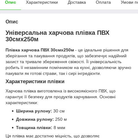
Опис
Характеристики
Доставка
Оплата
Умови п
Опис
Універсальна харчова плівка ПВХ
30смх250м
Плівка харчова ПВХ 30смх250м
- це ідеальне рішення для
зберігання та пакування продуктів, що забезпечує надійний
захист та тривале збереження свіжості. Її універсальність
робить її незамінним помічником на кухні, дозволяючи зручно
пакувати як готові страви, так і сирі інгредієнти.
Характеристики плівки
Харчова плівка виготовлена із високоякісного ПВХ, що
гарантує її безпеку для продуктів харчування. Основні
характеристики:
Ширина рулону:
30 см
Довжина рулону:
250 м
Товщина плівки:
8 мкм
Ця плівка має достатню міцність, що дозволяє