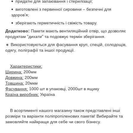
придатні для запаювання і стерилізації;
виготовлені з первинної сировини – безпечні для
здоров’я;
зберігають герметичність і свіжість товару.
Додатково:
Пакети мають вентиляційний отвір, що дозволяє
продуктам "дихати" та подовжує термін зберігання.
🔸 Використовуються для фасування круп, спецій, солодощів,
одягу, поліграфії та іншої продукції.
Характеристики:
Ширина:
200мм
Довжина:
200мм
Товщина:
20мкм
Фасування:
1000 шт в упаковці, 2000шт в ящику
Країна виробник:
Україна
В асортименті нашого магазину також представлені інші
розміри та варіанти поліпропіленових пакетів! Вибирайте та
замовляйте найкраще для себе чи свого бізнесу.