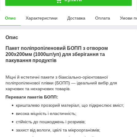
Опис
Характеристики
Доставка
Оплата
Умови п
Опис
Пакет поліпропіленовий БОПП з отвором
200х200мм (1000шт/уп) для зберігання та
пакування продуктів
Міцні й естетичні пакети з біаксіально-орієнтованої
поліпропіленової плівки (БОПП) — ідеальний вибір для
харчових та нехарчових товарів.
Переваги пакетів БОПП:
кришталево прозорий матеріал, що підкреслює вміст;
висока міцність і еластичність;
стійкість до пошкоджень і розривів;
захист від вологи, цвілі та мікроорганізмів;