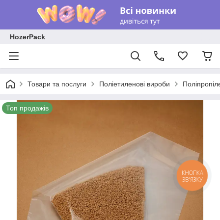
HozerPack
Товари та послуги
Поліетиленові вироби
Поліпропіл
Топ продажів
КНОПКА
ЗВ'ЯЗКУ