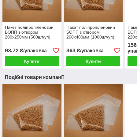
Пакет поліпропіленовий
Пакет поліпропіленовий
Паке
БОПП з отвором
БОПП з отвором
БОП
200х250мм (500шт/уп)
260х400мм (1000шт/уп),
220х
упаковка
упаковка їжі
для 
156
збер
93,72
363
₴/упаковка
₴/упаковка
упа
Купити
Купити
Подібні товари компанії