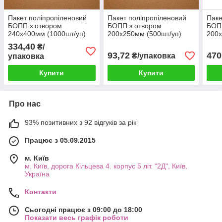
Пакет поліпропіленовий
Пакет поліпропіленовий
Паке
БОПП з отвором
БОПП з отвором
БОП
240х400мм (1000шт/уп)
200х250мм (500шт/уп)
200х
пакети для продуктів
упаковка
для 
334,40
₴/
93,72
470
₴/упаковка
упаковка
Купити
Купити
Про нас
93% позитивних з 92 відгуків за рік
Працює з 05.09.2015
м. Київ
м. Київ, дорога Кільцева 4. корпус 5 літ. "2Д", Київ,
Україна
Контакти
Сьогодні працює з 09:00 до 18:00
Показати весь графік роботи