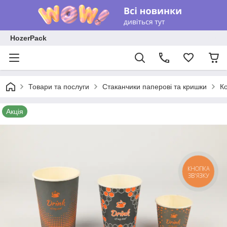
HozerPack
Товари та послуги
Стаканчики паперові та кришки
Ко
Акція
КНОПКА
ЗВ'ЯЗКУ