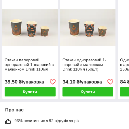
Стакан паперовий
Стакан одноразовий 1-
Одно
одноразовий 1-шаровий з
шаровий з малюнком
шар
малюнком Drink 110мл
Drink 110мл (50шт)
250м
(50шт)
38,50
34,10
84
₴/упаковка
₴/упаковка
₴
Купити
Купити
Про нас
93% позитивних з 92 відгуків за рік