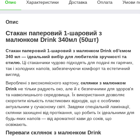
Опис
Характеристики
Доставка
Оплата
Умови п
Опис
Стакан паперовий 1-шаровий з
малюнком Drink 340мл (50шт)
Стакан паперовий 1-шаровий з малюнком Drink об'ємом
340 мл — ідеальний вибір для любителів зручності та
стилю.
Ці стаканчики чудово підходять для подачі як гарячих,
так і холодних напоїв, забезпечуючи комфорт та естетичний
вигляд.
Вироблені з високоякісного картону,
склянки з малюнком
Drink
не тільки радують око, але й є безпечними для здоров'я
та навколишнього середовища. Їх використання дозволяє
скоротити кількість пластикових відходів, що є особливо
актуальним у сучасному світі. Завдяки спеціальній ламінації,
склянки захищені від протікання, що робить їх ідеальними для
будь-яких напоїв — від ароматної кави до соків, що
освіжають.
Переваги склянок з малюнком Drink