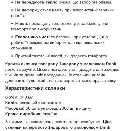
Не передають тепло
рукам, що запобігає опікам.
Не деформуються навіть при використанні гарячих
напоїв.
Мають покращену теплоізоляцію, забезпечуючи
комфорт при використанні.
Екологічно чисті
та безпечні при утилізації, що
робить їх відмінним вибором для відповідальних
споживачів.
Приємні тактильні якості, які додають комфорту.
Купити склянку паперову 1-шарову з малюнком Drink
легко та зручно. Ці склянки ідеально підходять для заходів,
пікніків та домашніх посиденьок. Їх стильний дизайн
доповнить будь-який стіл та створить атмосферу затишку.
Характеристики склянки
Об'єм:
340 мл
Колір:
яскравий з малюнком
Фасовка:
50 шт в упаковці, 2000 шт в ящику
Країна виробник:
Україна
З такими склянками ваше свято стане незабутнім.
Ціна
склянки паперового 1-шарового з малюнком Drink