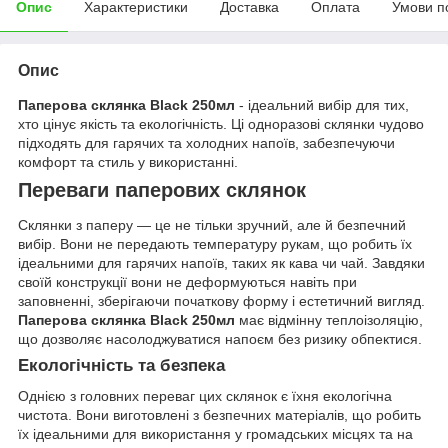
Опис
Характеристики
Доставка
Оплата
Умови п
Опис
Паперова склянка Black 250мл
- ідеальний вибір для тих,
хто цінує якість та екологічність. Ці одноразові склянки чудово
підходять для гарячих та холодних напоїв, забезпечуючи
комфорт та стиль у використанні.
Переваги паперових склянок
Склянки з паперу — це не тільки зручний, але й безпечний
вибір. Вони не передають температуру рукам, що робить їх
ідеальними для гарячих напоїв, таких як кава чи чай. Завдяки
своїй конструкції вони не деформуються навіть при
заповненні, зберігаючи початкову форму і естетичний вигляд.
Паперова склянка Black 250мл
має відмінну теплоізоляцію,
що дозволяє насолоджуватися напоєм без ризику обпектися.
Екологічність та безпека
Однією з головних переваг цих склянок є їхня екологічна
чистота. Вони виготовлені з безпечних матеріалів, що робить
їх ідеальними для використання у громадських місцях та на