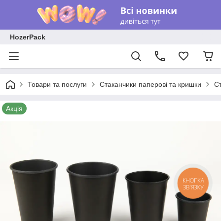
HozerPack
Товари та послуги
Стаканчики паперові та кришки
С
Акція
КНОПКА
ЗВ'ЯЗКУ