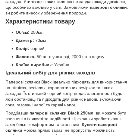
заходах. Утилізація таких склянок не завдає шкоди довкіллю,
що особливо важливо у світі. Замовляючи
паперові склянки
,
ви робите внесок у збереження природи.
Характеристики товару
Об'єм:
250мл
Діаметр:
70мм
Колір:
чорний
Фасовка:
50 шт в упаковці, 2000 шт в ящику
Країна виробник:
Україна
Ідеальний вибір для різних заходів
Паперові склянки Black ідеально підходять для використання
на пікніках, весіллях, корпоративних вечірках та інших
заходах. Їх стильний чорний колір додає елегантності будь-
якій обстановці та підходить для різних напоїв, включаючи
соки, газовані напої та гарячі напої.
Придбавши
паперові склянки Black 250мл
, ви можете бути
впевнені в їх якості та надійності. Ці склянки зроблять ваш
захід більш комфортним та стильним.
Купити паперові
склянки
можна прямо зараз, не пропустіть можливість