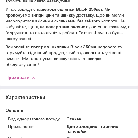
зробити ваше свято незабутнім!
У нас завжди є
паперові склянки Black 250мл
. Ми
пропонуємо вигідні ціни та швидку доставку, щоб ви могли
насолодитися якісними склянками без зайвого клопоту. Не
забувайте, що
ціна паперових склянок
доступна кожному, а
їх зручність та екологічність роблять їх must-have на будь-
якому заході.
Замовляйте
паперові склянки Black 250мл
недорого та
отримуйте відмінний продукт, який задовольнить усі ваші
вимоги. Ми гарантуємо високу якість та швидке
обслуговування!
Приховати
Характеристики
Основні
Вид одноразового посуду
Стакан
Призначення
Для холодних і гарячих
напоїв/їжі