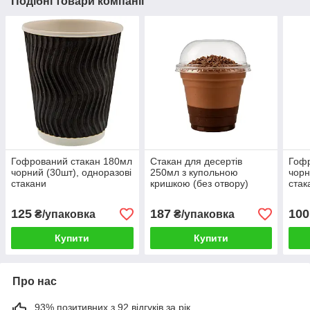
Подібні товари компанії
Гофрований стакан 180мл
Стакан для десертів
Гофр
чорний (30шт), одноразові
250мл з купольною
чорн
стакани
кришкою (без отвору)
стак
50шт/уп, стакани з
кришками купольними для
125
187
100
₴/упаковка
₴/упаковка
кондитерки
Купити
Купити
Про нас
93% позитивних з 92 відгуків за рік