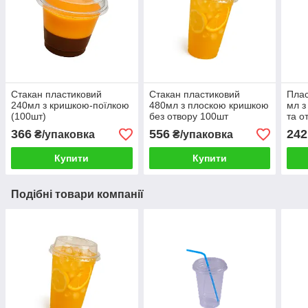
Стакан пластиковий
Стакан пластиковий
Плас
240мл з кришкою-поїлкою
480мл з плоскою кришкою
мл з
(100шт)
без отвору 100шт
та о
унів
366
556
242
₴/упаковка
₴/упаковка
Купити
Купити
Подібні товари компанії