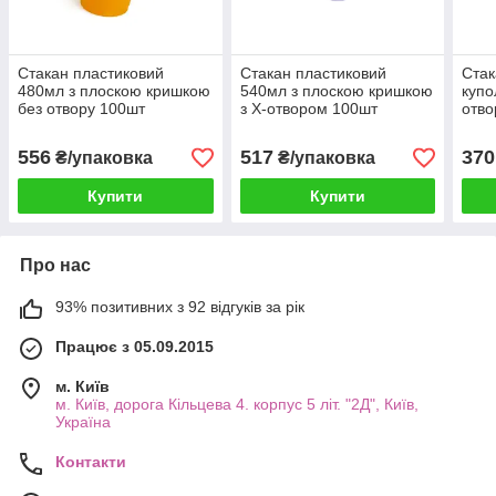
Стакан пластиковий
Стакан пластиковий
Стак
480мл з плоскою кришкою
540мл з плоскою кришкою
купо
без отвору 100шт
з Х-отвором 100шт
отво
одно
криш
556
517
370
₴/упаковка
₴/упаковка
Купити
Купити
Про нас
93% позитивних з 92 відгуків за рік
Працює з 05.09.2015
м. Київ
м. Київ, дорога Кільцева 4. корпус 5 літ. "2Д", Київ,
Україна
Контакти