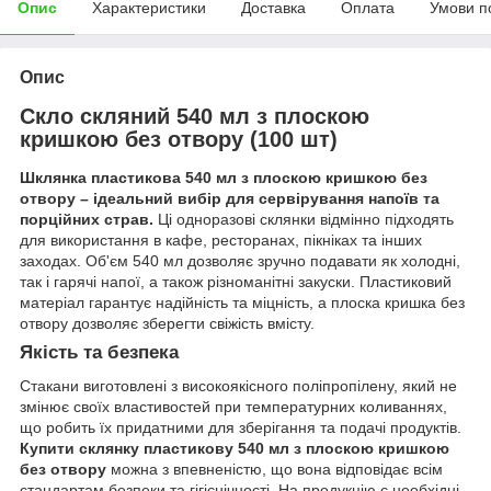
Опис
Характеристики
Доставка
Оплата
Умови п
Опис
Скло скляний 540 мл з плоскою
кришкою без отвору (100 шт)
Шклянка пластикова 540 мл з плоскою кришкою без
отвору – ідеальний вибір для сервірування напоїв та
порційних страв.
Ці одноразові склянки відмінно підходять
для використання в кафе, ресторанах, пікніках та інших
заходах. Об'єм 540 мл дозволяє зручно подавати як холодні,
так і гарячі напої, а також різноманітні закуски. Пластиковий
матеріал гарантує надійність та міцність, а плоска кришка без
отвору дозволяє зберегти свіжість вмісту.
Якість та безпека
Стакани виготовлені з високоякісного поліпропілену, який не
змінює своїх властивостей при температурних коливаннях,
що робить їх придатними для зберігання та подачі продуктів.
Купити склянку пластикову 540 мл з плоскою кришкою
без отвору
можна з впевненістю, що вона відповідає всім
стандартам безпеки та гігієнічності. На продукцію є необхідні