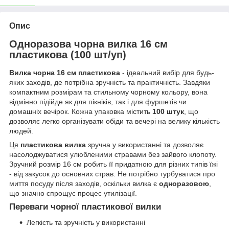
Опис
Одноразова чорна вилка 16 см
пластикова (100 шт/уп)
Вилка чорна 16 см пластикова
- ідеальний вибір для будь-
яких заходів, де потрібна зручність та практичність. Завдяки
компактним розмірам та стильному чорному кольору, вона
відмінно підійде як для пікніків, так і для фуршетів чи
домашніх вечірок. Кожна упаковка містить
100 штук
, що
дозволяє легко організувати обіди та вечері на велику кількість
людей.
Ця
пластикова вилка
зручна у використанні та дозволяє
насолоджуватися улюбленими стравами без зайвого клопоту.
Зручний розмір 16 см робить її придатною для різних типів їжі
- від закусок до основних страв. Не потрібно турбуватися про
миття посуду після заходів, оскільки вилка є
одноразовою
,
що значно спрощує процес утилізації.
Переваги чорної пластикової вилки
Легкість та зручність у використанні