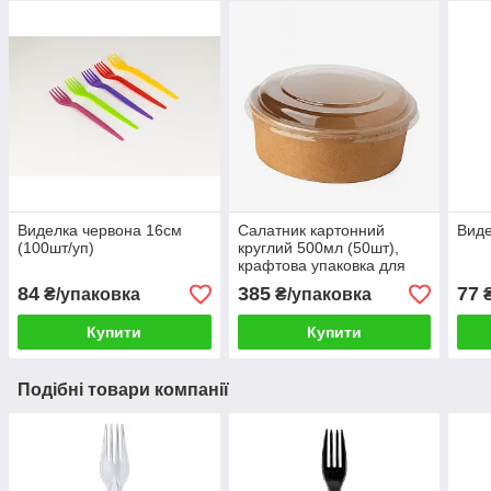
Виделка червона 16см
Салатник картонний
Виде
(100шт/уп)
круглий 500мл (50шт),
крафтова упаковка для
салатів з кришкою
84
385
77
₴/упаковка
₴/упаковка
₴
Купити
Купити
Подібні товари компанії