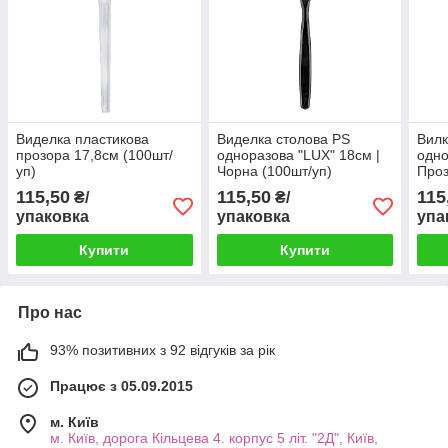
Виделка пластикова
Виделка столова PS
Вилк
прозора 17,8см (100шт/
одноразова "LUX" 18см |
одно
уп)
Чорна (100шт/уп)
Проз
115,50
115,50
115
₴/
₴/
упаковка
упаковка
упа
Купити
Купити
Про нас
93% позитивних з 92 відгуків за рік
Працює з 05.09.2015
м. Київ
м. Київ, дорога Кільцева 4. корпус 5 літ. "2Д", Київ,