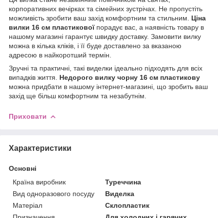
корпоративних вечірках та сімейних зустрічах. Не пропустіть
можливість зробити ваш захід комфортним та стильним.
Ціна
вилки 16 см пластикової
порадує вас, а наявність товару в
нашому магазині гарантує швидку доставку. Замовити вилку
можна в кілька кліків, і її буде доставлено за вказаною
адресою в найкоротший термін.
Зручні та практичні, такі виделки ідеально підходять для всіх
випадків життя.
Недорого вилку чорну 16 см пластикову
можна придбати в нашому інтернет-магазині, що зробить ваш
захід ще більш комфортним та незабутнім.
Приховати
Характеристики
Основні
Країна виробник
Туреччина
Вид одноразового посуду
Виделка
Матеріал
Склопластик
Призначення
Для холодних і гарячих