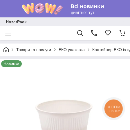
HozerPack
Товари та послуги
ЕКО упаковка
Контейнер ЕКО із к
Новинка
КНОПКА
ЗВ'ЯЗКУ