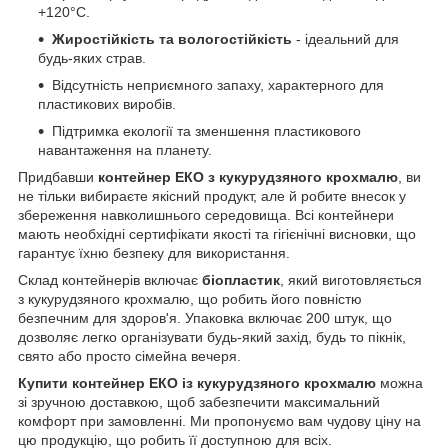
+120°C.
Жиростійкість та вологостійкість
- ідеальний для
будь-яких страв.
Відсутність неприємного запаху, характерного для
пластикових виробів.
Підтримка екології та зменшення пластикового
навантаження на планету.
Придбавши
контейнер ЕКО з кукурудзяного крохмалю
, ви
не тільки вибираєте якісний продукт, але й робите внесок у
збереження навколишнього середовища. Всі контейнери
мають необхідні сертифікати якості та гігієнічні висновки, що
гарантує їхню безпеку для використання.
Склад контейнерів включає
біопластик
, який виготовляється
з кукурудзяного крохмалю, що робить його повністю
безпечним для здоров'я. Упаковка включає 200 штук, що
дозволяє легко організувати будь-який захід, будь то пікнік,
свято або просто сімейна вечеря.
Купити контейнер ЕКО із кукурудзяного крохмалю
можна
зі зручною доставкою, щоб забезпечити максимальний
комфорт при замовленні. Ми пропонуємо вам чудову ціну на
цю продукцію, що робить її доступною для всіх.