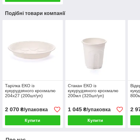
Подібні товари компанії
Тарілка ЕКО із
Стакан ЕКО із
Віде
кукурудзяного крохмалю
кукурудзяного крохмалю
куку
204х27 (200шт/уп)
200мл (320шт/уп)
800м
2 070
1 045
2 9
₴/упаковка
₴/упаковка
Купити
Купити
Про нас