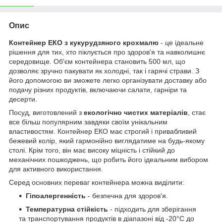
Опис
Контейнер ЕКО з кукурудзяного крохмалю
- це ідеальне
рішення для тих, хто піклується про здоров'я та навколишнє
середовище. Об'єм контейнера становить 500 мл, що
дозволяє зручно пакувати як холодні, так і гарячі страви. З
його допомогою ви зможете легко організувати доставку або
подачу різних продуктів, включаючи салати, гарніри та
десерти.
Посуд, виготовлений з
екологічно чистих матеріалів
, стає
все більш популярним завдяки своїм унікальним
властивостям. Контейнер ЕКО має строгий і привабливий
бежевий колір, який гармонійно виглядатиме на будь-якому
столі. Крім того, він має високу міцність і стійкий до
механічних пошкоджень, що робить його ідеальним вибором
для активного використання.
Серед основних переваг контейнера можна виділити:
Гіпоалергенність
- безпечна для здоров'я.
Температурна стійкість
- підходить для зберігання
та транспортування продуктів в діапазоні від -20°C до