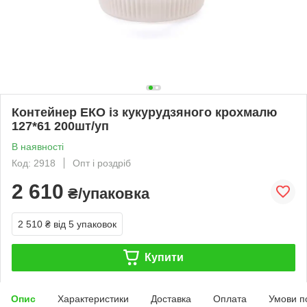
Контейнер ЕКО із кукурудзяного крохмалю
127*61 200шт/уп
В наявності
Код: 2918
Опт і роздріб
2 610
₴/упаковка
2 510 ₴
від 5 упаковок
Купити
Опис
Характеристики
Доставка
Оплата
Умови п