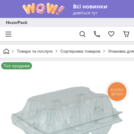
HozerPack
Товари та послуги
Сортировка товаров
Упаковка для
Топ продажів
КНОПКА
ЗВ'ЯЗКУ