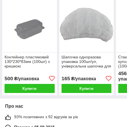
Контейнер пластиковий
Шапочка одноразова
Стак
130*230*83мм (100шт) з
упаковка 100шт/уп,
куп
кришкою
універсальна шапочка для
(100
роботи з продуктами та на
одно
456
кухні
для 
500
165
₴/упаковка
₴/упаковка
упа
Купити
Купити
Про нас
93% позитивних з 92 відгуків за рік
Працює з 05.09.2015