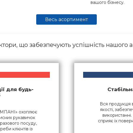
вашого бізнесу.
Весь асортимент
ктори, що забезпечують успішність нашого 
ії для будь-
Стабільна
б
Вся продукція 
якості, забезпе
ОМПАНІ» охоплює
використанні. 
хисних рукавичок
сприяє їх пове
оразового посуду,
еби клієнтів із