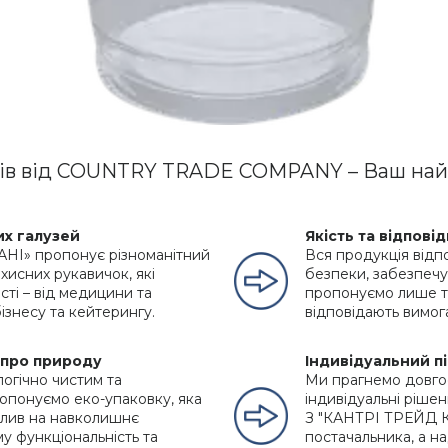
рів від COUNTRY TRADE COMPANY – Ваш на
их галузей
Якість та відпові
І» пропонує різноманітний
Вся продукція відп
ахисних рукавичок, які
безпеки, забезпечу
сті – від медицини та
пропонуємо лише ті
ізнесу та кейтерингу.
відповідають вимог
а про природу
Індивідуальний п
огічно чистим та
Ми прагнемо довго
опонуємо еко-упаковку, яка
індивідуальні рішен
плив на навколишнє
З "КАНТРІ ТРЕЙД К
у функціональність та
постачальника, а на