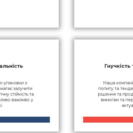
альність
Гнучкість
о-упаковки з
Наша компані
омагає залучити
попиту та тенде
ічну стійкість та
рішення та прод
ливо важливо у
вимогам та пер
і.
акту