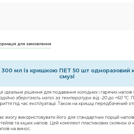
ормація для замовлення
 300 мл із кришкою ПЕТ 50 шт одноразовий к
смузі
 ідеальне рішення для подавання холодних і гарячих напоїв 
адійно зберігають напої за температури від -20 до +60 °C
. 
иття під час експлуатації. Також на кришці передбачений от
дає змогу використовувати його для стандартних порцій напої
ктейлів та інших напоїв. Цей комплект пластикових склянок із 
поїв на винос.