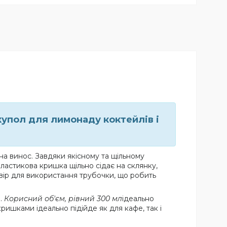
упол для лимонаду коктейлів і
на винос. Завдяки якісному та щільному
Пластикова кришка щільно сідає на склянку,
вір для використання трубочки, що робить
в.
Корисний об'єм, рівний 300 мл
ідеально
кришками ідеально підійде як для кафе, так і